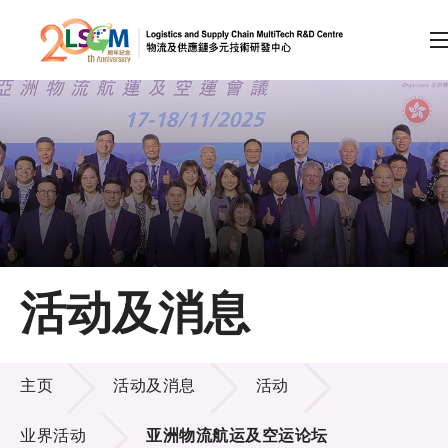
A
A
EN
繁
简
A
跳到内容（按回车键）
会员登录
主页
活动及消息
关于LSCM
活动及消息
技术商品化
主页
活动及消息
活动
项目及资助计划
业界活动
亚洲物流航运及空运论坛