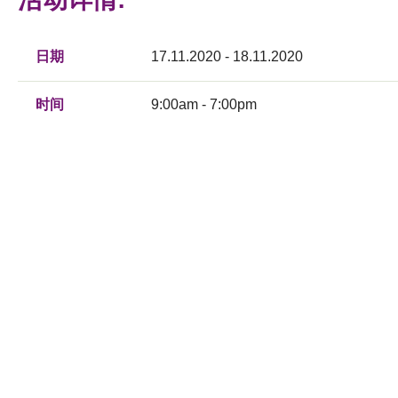
日期
17.11.2020 - 18.11.2020
时间
9:00am - 7:00pm
地点
线上
主办机构
香港贸易发展局
讨论会
活动类型
展览
查询
电话：
(852) 1830 668
传真：
(852) 2824 0249