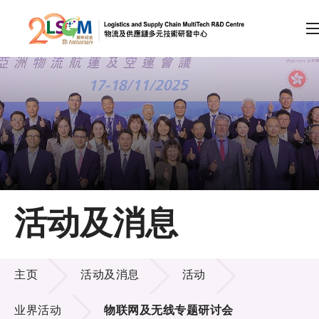
A
A
EN
繁
简
A
跳到内容（按回车键）
会员登录
主页
活动及消息
关于LSCM
活动及消息
技术商品化
主页
活动及消息
活动
项目及资助计划
业界活动
物联网及无线专题研讨会