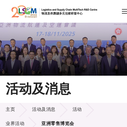
A
A
EN
繁
简
A
跳到内容（按回车键）
会员登录
主页
活动及消息
关于LSCM
活动及消息
技术商品化
主页
活动及消息
活动
项目及资助计划
业界活动
亚洲零售博览会