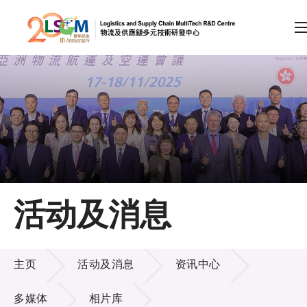
A
A
EN
繁
简
A
跳到内容（按回车键）
会员登录
主页
活动及消息
关于LSCM
活动及消息
技术商品化
主页
活动及消息
资讯中心
项目及资助计划
多媒体
相片库