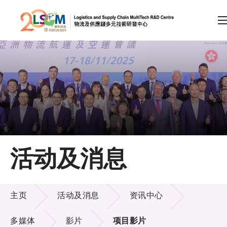
A
A
EN
繁
简
A
跳到内容（按回车键）
会员登录
主页
活动及消息
关于LSCM
活动及消息
技术商品化
主页
活动及消息
资讯中心
项目及资助计划
多媒体
影片
项目影片