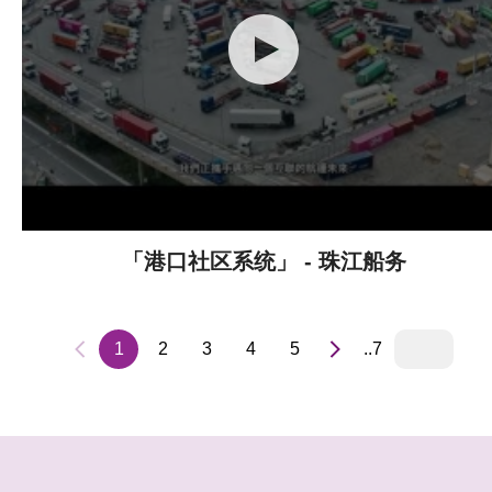
「港口社区系统」 - 珠江船务
1
2
3
4
5
..7