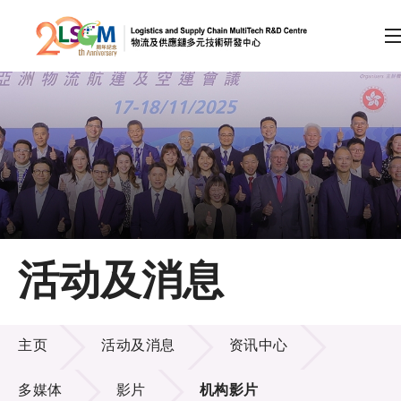
A
A
EN
繁
简
A
跳到内容（按回车键）
会员登录
主页
活动及消息
关于LSCM
活动及消息
技术商品化
主页
活动及消息
资讯中心
项目及资助计划
多媒体
影片
机构影片