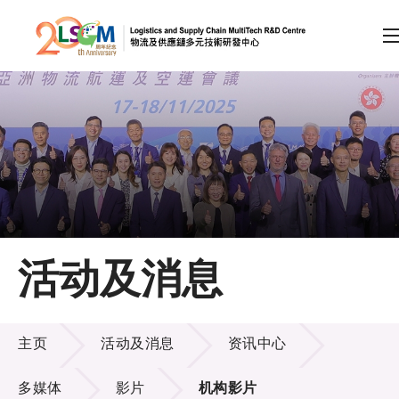
A
A
EN
繁
简
A
跳到内容（按回车键）
会员登录
主页
活动及消息
关于LSCM
活动及消息
技术商品化
主页
活动及消息
资讯中心
项目及资助计划
多媒体
影片
机构影片