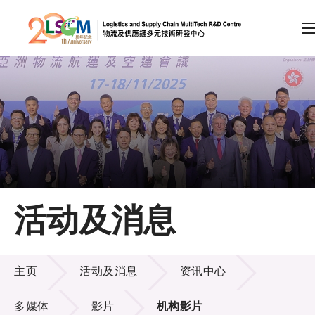
A
A
EN
繁
简
A
跳到内容（按回车键）
会员登录
主页
活动及消息
关于LSCM
活动及消息
技术商品化
主页
活动及消息
资讯中心
项目及资助计划
多媒体
影片
机构影片