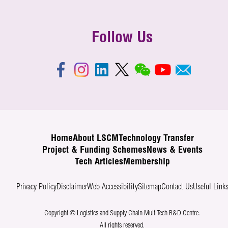
Follow Us
Home
About LSCM
Technology Transfer
Project & Funding Schemes
News & Events
Tech Articles
Membership
Privacy Policy
Disclaimer
Web Accessibility
Sitemap
Contact Us
Useful Link
Copyright © Logistics and Supply Chain MultiTech R&D Centre.
All rights reserved.