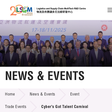
A
A
EN
繁
简
A
Skip to content (Press enter)
Member Login
Home
NEWS & EVENTS
About LSCM
NEWS & EVENTS
Home
News & Events
Event
Technology Transfer
Project & Funding Schemes
Trade Events
Cyber's Got Talent Carnival