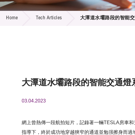
Call for
Resourc
TECH ARTICLES
Supplie
R&D Pro
Home
Tech Articles
大潭道水壩路段的智能交
Multi-m
Publicat
Careers
Project
Contact
大潭道水壩路段的智能交通燈
03.04.2023
網上曾熱傳一段航拍短片，記錄著一輛TESLA房車
指導下，終於成功地穿越狹窄的通道並勉强擦身而過