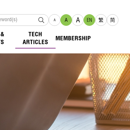
A
A
EN
繁
简
A
 &
TECH
MEMBERSHIP
TS
ARTICLES