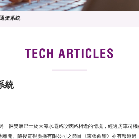
 Proposals
e Center
r Registration
ject Database
通燈系統
edia
ion
 Partners
 Us
TECH ARTICLES
系統
和另一輛雙層巴士於大潭水壩路段狹路相逢的情境，經過房車司
地離開。隨後電視廣播有限公司之節目《東張西望》亦有報道過