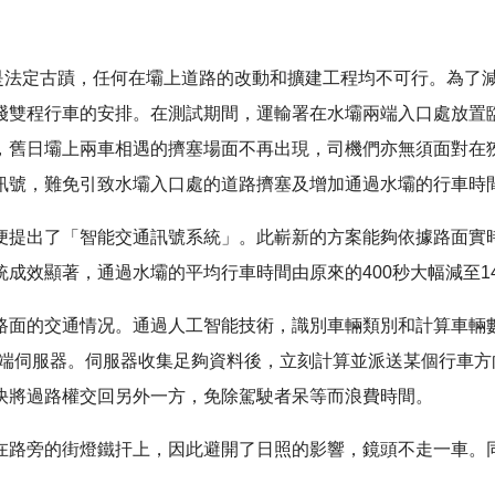
水壩是法定古蹟，任何在壩上道路的改動和擴建工程均不可行。為了
綫雙程行車的安排。在測試期間，運輸署在水壩兩端入口處放置
，舊日壩上兩車相遇的擠塞場面不再出現，司機們亦無須面對在
訊號，難免引致水壩入口處的道路擠塞及增加通過水壩的行車時
便提出了「智能交通訊號系統」。此嶄新的方案能夠依據路面實
成效顯著，通過水壩的平均行車時間由原來的400秒大幅減至1
路面的交通情况。通過人工智能技術，識別車輛類別和計算車輛
雲端伺服器。伺服器收集足夠資料後，立刻計算並派送某個行車
快將過路權交回另外一方，免除駕駛者呆等而浪費時間。
在路旁的街燈鐵扞上，因此避開了日照的影響，鏡頭不走一車。