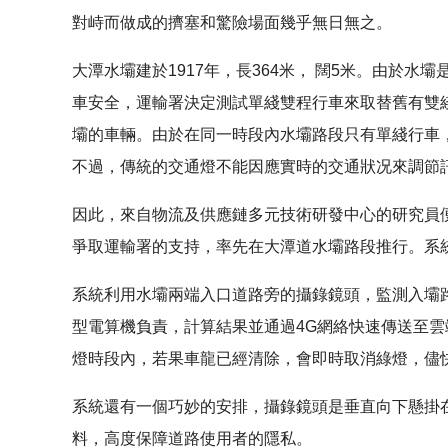
對峙而做成的擠塞和驚險場面幾乎無日無之。
大潭水壩建於1917年，長364米， 闊5米。由於
車安全，運輸署決定測試單綫雙程行車來取替舊有雙
壩的車輛。由於在同一時段內水壩路段只有單綫行車
不過，傳統的交通燈不能因應實時的交通狀况來調節
因此，來自物流及供應鏈多元技術研發中心的研究員
爭取運輸署的支持，率先在大潭道水壩路段推行。系統
系統利用水壩兩端入口道路旁的攝錄鏡頭，監測入壩
型電算機負責，計算結果並通過4G網絡快速傳送至
燈時段內，若果車龍已經清除，會即時取消綠燈，儘
系統還有一個巧妙的安排，攝錄鏡頭是垂直向下懸掛
料，高度保障道路使用者的隱私。