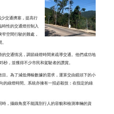
減少交通擠塞，提高行
臨時性的交通燈控制入
狹窄空間行駛的難處，
間。
時的交通情况，調節綠燈時間來疏導交通。他們成功地
45秒，並獲得不少市民和駕駛者的讚賞。
數目。為了減低傳輸數據的需求，運算交由鏡頭下的小
方向的綠燈時間。系統亦擁有一招必殺技：在指定的綠
同時，攝錄角度不能識別行人的容貌和檢測車輛的資