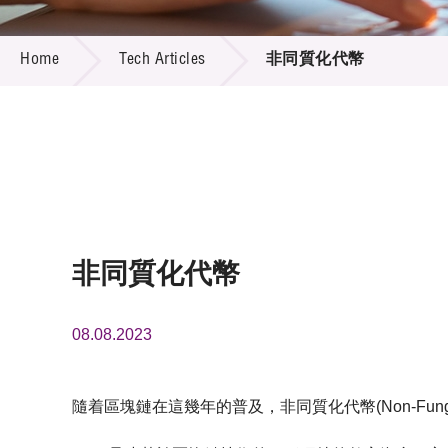
Call for
Resourc
TECH ARTICLES
Supplie
R&D Pro
Home
Tech Articles
非同質化代幣
Multi-m
Publicat
Careers
Project
Contact
非同質化代幣
08.08.2023
隨着區塊鏈在這幾年的普及，非同質化代幣(Non-Fungi