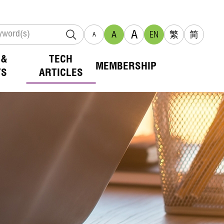
A
A
EN
繁
简
A
 &
TECH
MEMBERSHIP
TS
ARTICLES