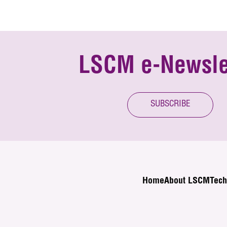
LSCM e-Newsle
SUBSCRIBE
Home
About LSCM
Tech