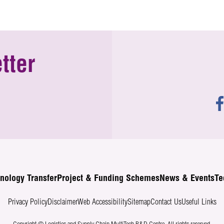
tter
nology Transfer
Project & Funding Schemes
News & Events
Te
Privacy Policy
Disclaimer
Web Accessibility
Sitemap
Contact Us
Useful Links