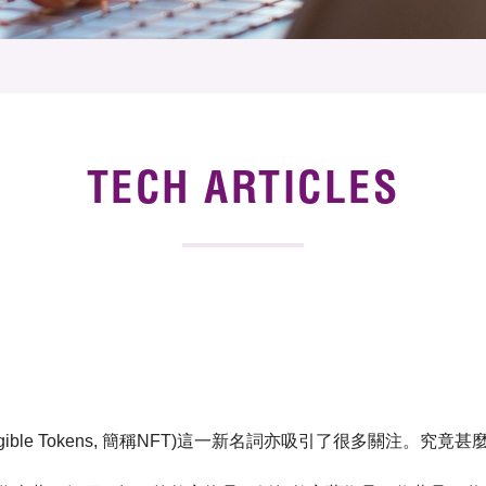
 Proposals
e Center
r Registration
ject Database
edia
ion
 Partners
 Us
TECH ARTICLES
ble Tokens, 簡稱NFT)這一新名詞亦吸引了很多關注。究竟甚麼