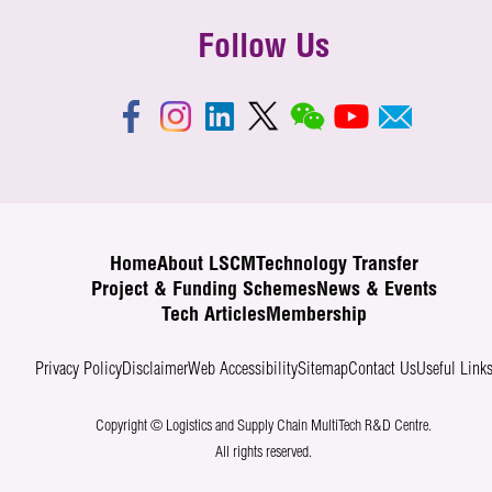
Follow Us
Home
About LSCM
Technology Transfer
Project & Funding Schemes
News & Events
Tech Articles
Membership
Privacy Policy
Disclaimer
Web Accessibility
Sitemap
Contact Us
Useful Link
Copyright © Logistics and Supply Chain MultiTech R&D Centre.
All rights reserved.