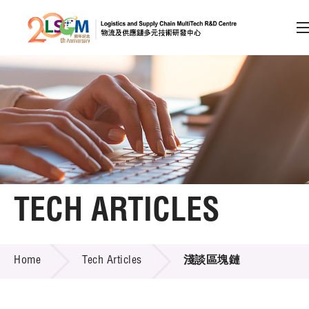
A
A
EN
繁
简
A
Skip to content (Press enter)
Member Login
Home
TECH ARTICLES
About LSCM
TECH ARTICLES
Home
Tech Articles
淺談區塊鏈
Technology Transfer
Project & Funding Schemes