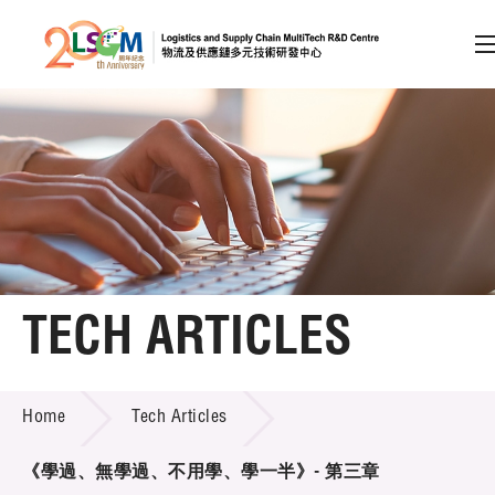
A
A
EN
繁
简
A
Skip to content (Press enter)
Member Login
Home
TECH ARTICLES
About LSCM
TECH ARTICLES
Home
Tech Articles
Technology Transfer
Project & Funding Schemes
《學過、無學過、不用學、學一半》- 第三章