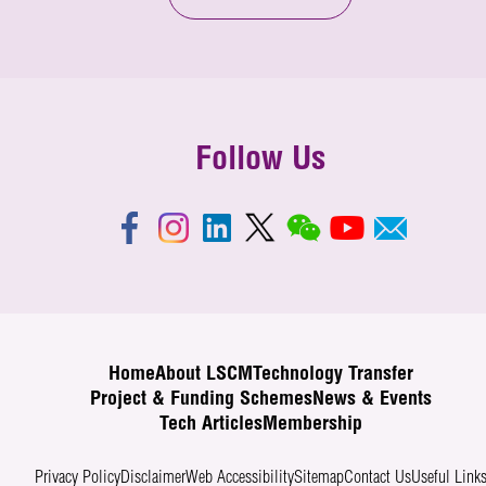
Follow Us
Home
About LSCM
Technology Transfer
Project & Funding Schemes
News & Events
Tech Articles
Membership
Privacy Policy
Disclaimer
Web Accessibility
Sitemap
Contact Us
Useful Link