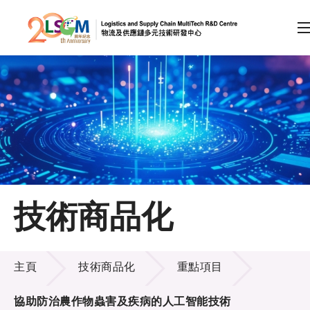
A
A
EN
繁
简
A
跳到內容（按回車鍵）
會員登入
主頁
技術商品化
關於LSCM
技術商品化
技術商品化
主頁
技術商品化
重點項目
服務
協助防治農作物蟲害及疾病的人工智能技術