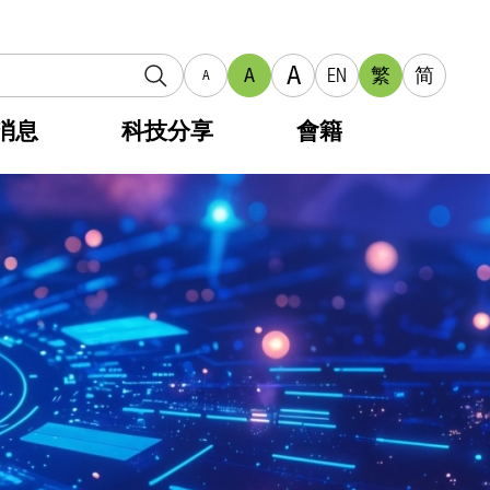
A
A
EN
繁
简
A
消息
科技分享
會籍