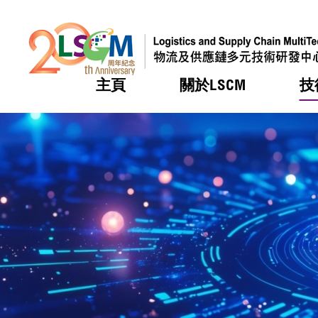
主頁
關於LSCM
技
跳到內容（按回車鍵）
熱門
熱門
熱門
熱門
熱門
機構簡
服務
合作計
活動
會籍及
願景及
LSCM 
可獲授
研發重
登記會
獎項
獎項
獎項
獎項
獎項
服務範
業界活
LSCM 動向
LSCM 動向
LSCM 動向
LSCM 動向
LSCM 動向
應用於
資助計
會員列
組織架
獎項
資助計
重點項
會員登
組織架
新聞中
稅務優
董事局
申請
研究顧
媒體報
評審
新聞稿
招標通
徵求研
資訊中