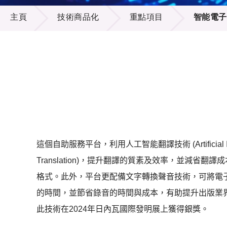
技術商品化
供應商
項目資
主頁
技術商品化
重點項目
智能電子
多媒體
出版刊
就業機
項目夥
聯絡我
這個自助服務平台，利用人工智能翻譯技術
(Artificia
Translation)
，提升翻譯的質素及效率，並減省翻譯成
格式。此外，平台更配備文字轉換聲音技術，可將電
的時間，並節省錄音的時間與成本，有助提升出版業
此技術在2024年日內瓦國際發明展上獲得銀獎。