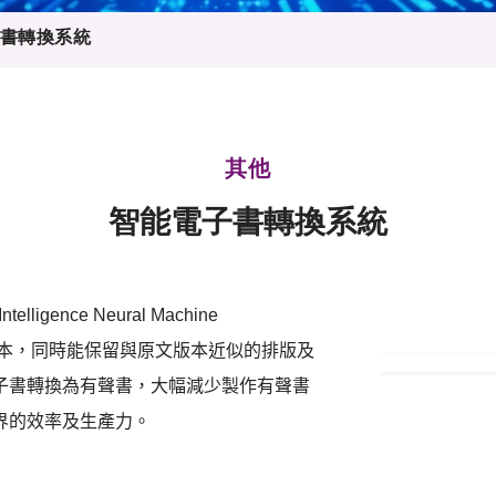
登記
料庫
書轉換系統
物
會
伴
們
其他
智能電子書轉換系統
l Intelligence Neural Machine
本，同時能保留與原文版本近似的排版及
子書轉換為有聲書，大幅減少製作有聲書
界的效率及生產力。