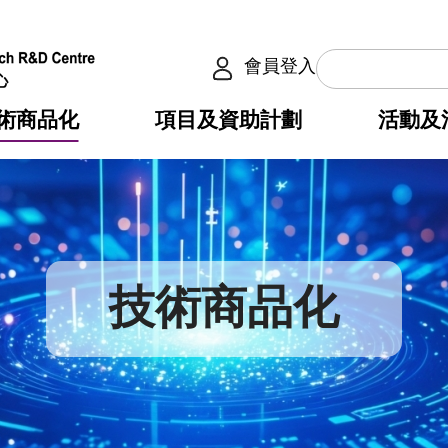
會員登入
術商品化
項目及資助計劃
活動及
介
劃
服務
使命
動向
權之技術
點
籍
疇
動
公共服務之創新技術
劃
表
構
技術商品化
劃
目
入
構
心
惠
問
導
告
發項目計劃書
心