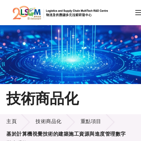
A
A
EN
繁
简
A
跳到內容（按回車鍵）
會員登入
主頁
技術商品化
關於LSCM
技術商品化
技術商品化
主頁
技術商品化
重點項目
基於計算機視覺技術的建築施工資源與進度管理數字
服務