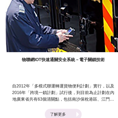
物聯網IOT快速通關安全系統－電子關鎖技術
自2012年「多模式聯運轉運貨物便利計劃」實行，以及
2016年「跨境一鎖計劃」試行後，到目前為止計劃在內
地廣東省共有63個清關點，包括南沙保稅港區、江門市
跨境電商快件分揀清關中心及廣州機場等，加上香港13
個清關點，例如香港國際貨櫃碼頭及葵涌海關大樓等，共
了解更多