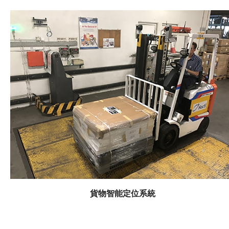
LSCM的輕量級射頻識別閱讀器兼容。 基於射頻識別的
自動化行李處理系統，除了幫助工作人員在處理行李過程
中減少提舉重物的機率，同時亦提供準確的行李訊息，以
便追蹤其位置和縮短處理時間。藉著這套多單元天線的引
入，將促進射頻識別自動化行李處理系統的廣泛應用，並
將提高如空運和航運碼頭等產業的營運效率。
貨物智能定位系統