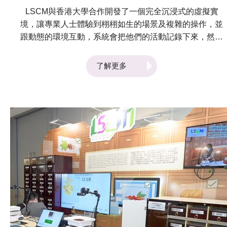
LSCM與香港大學合作開發了一個完全沉浸式的虛擬實
境，讓專業人士體驗到栩栩如生的場景及複雜的操作，並
跟​​動態的環境互動，系統會把他們的活動記錄下來，然後
作出實時的分析。 這套訓練系統運用了虛擬實境技術與
人工智能的先進設計，創造了高性價比、多功能和可重置
了解更多
的互動培訓環境，支援以實證和發現為基礎的作業規劃和
決策培訓。 該技術已經應用於兩個試點：第一個是與國
泰航空服務有限公司（CPSL）合作開發的停機坪操作培
訓系統，用於培訓主管和操作人員在停機坪把空運貨物從
貨機卸載的操作。該系統使用了沉浸式的虛擬實境系統重
新構建航空貨物裝載的場景，操作人員可使用各種用戶界
面，包括與實物同大的貨機門控制面板，操控虛擬裝貨系
統的運作。 另一個是為香港警察學院刑事偵輯訓練科設
立的虛擬實境訓練系統。該系統模擬了犯罪現場，有效地
通過查找不同的線索來進行培訓。