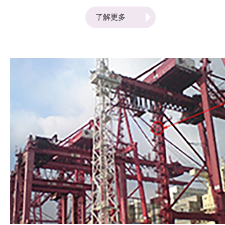
數值，透過手推車上的人工智能控制器，以每秒100次的
頻率計算出當中所涉及的扭矩力，令與車輪連接的兩個摩
了解更多
打將扭矩力倍增，以控制手推車左轉／右轉或前進／後
退。此電動手推車的操控方式與傳統手推車無異，沒有加
設按鈕、操縱桿及控制器，使用者毋須事先接受相關的培
訓，亦能輕鬆自如地推動裝滿重物的手推車。此外，它內
置的動力再生及刹車系統讓手推車即使在斜坡上亦能安全
使用。 電動手推車系統的好處 在物流和倉儲行業中，移
動重物是一項不可或缺的工作。而電動手推車系統使運送
重物的工作變得更輕鬆、更有效率。與傳統的手推車相
比，使用電動手推車時，操作員無需大力推拉，只需要簡
單的操作就可以移動重物，對於運送大型或沉重的物品非
常有用。工作人員只需輕鬆地控制手推車前進、後退、轉
換方向和停止，就可以輕鬆處理貨物。此外，電動手推車
系統有助減低於工作人員的受傷風險，例如工作人員因手
動搬運重物時導致腰部或背部受傷的風險。 此技術在
2023年日內瓦國際發明展上獲得金獎。 聯絡我們 物流
及供應鏈多元技術研發中心（LSCM）專注於研發各項促