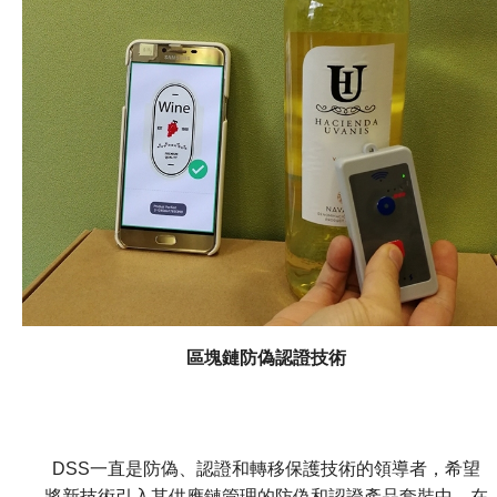
醫的傳統概念。此系統不僅提高了中藥的配送效率和服務
質素，縮短了中藥配送時間，並減低配錯藥的機會。此技
術在2023年日內瓦國際發明展上獲得銅獎。 聯絡我們
物流及供應鏈多元技術研發中心（LSCM）專注於創新和
技術研發，提升物流、供應鏈和電子商貿等行業的核心技
術能力，並支援不同行業進行應用技術研發。LSCM亦提
升本地科研力量，為公私營機構提供技術和創新支援，協
助業界提升效率和生產力，為香港社會帶來正面影響。立
即聯絡我們了解更多！
區塊鏈防偽認證技術
DSS一直是防偽、認證和轉移保護技術的領導者，希望
將新技術引入其供應鏈管理的防偽和認證產品套裝中。在