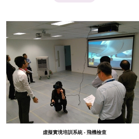
提供819條聯運快線。截至 2019 年 5月，已累積超過
118,900 車次，以及處理52,00萬件貨物。 電子關鎖榮
獲國際獎項 隨著粵港海關於2016年3月底正式推行「跨
境一鎖」計劃，由LSCM研發的IoT快速通關安全系統，
令粵港物流的清關更方便快捷。此電子關鎖技術更於
2017年 3 月 29 至 4 月 2 日舉行的第45屆日內瓦國際發
明展中獲得銀獎的佳績。 提升貨物通關效率 此計劃將繼
續在廣東省增加清關點，進一步推動香港與內地之間的貨
物運輸，加快貨物通關流程，從而鞏固香港作為國際貿易
及物流樞紐的地位。各企業可善用此計劃以及增加的清關
點拓展業務，把握大灣區發展帶來的商機。 聯絡我們 物
流及供應鏈多元技術研發中心（LSCM）專注於研發各項
促進物流和供應鏈相關行業發展的技術，並支援香港和中
國內地各個行業的技術應用。歡迎聯絡我們了解更多！
虛擬實境培訓系統 - 飛機檢查