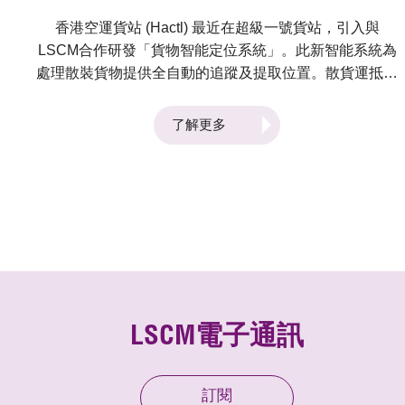
香港空運貨站 (Hactl) 最近在超級一號貨站，引入與
LSCM合作研發「貨物智能定位系統」。此新智能系統為
處理散裝貨物提供全自動的追蹤及提取位置。散貨運抵貨
站後，貨件便會貼上一張可循環再用的識別標籤，而系統
便會自動拍照記錄及量度貨件的重量，然後將有關的數據
了解更多
及影像上傳至貨站的COSAC-Plus貨物管理系統。 經特
別改裝配合此系統的「智能剷車」會識別貨物，並將貨物
運送至儲存區域。「智能剷車」可從貨站研發的室內定位
系統，取得沿途所經的位置資訊，而貨物的準確儲存位置
會自動上傳至COSAC-Plus內的貨物紀錄，供操作及分析
之用。 貨物在上載到航機前需裝拼於貨板之上，此時剷
車駕駛員便可透過此系統取得貨物的貨架位置，系統亦會
以相片輔助駕駛員識別貨物。 「貨物智能定位系統」可
免卻人手輸入數據，及排除輸入錯誤資料的機會，讓提取
LSCM電子通訊
貨物的過程更簡便快捷，同時協助優化整個流程，提高效
率，並進一步加強客戶服務水平。 這系統在2018年香港
國際機場舉辦之「智能機場科技創新獎」中，獲頒發「智
訂閱