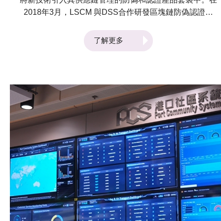
2018年3月，LSCM 與DSS合作研發區塊鏈防偽認證技
術，重點研究利用區塊鏈技術開發新一代DSS品牌保護
產品，以確保橫跨多個渠道的產品交易之安全性，包括零
了解更多
售和在線分銷。 目前，該項目已經成功將區塊鏈技術引
入到DSS AuthentiChain的防偽認證產品套裝中。DSS
AuthentiGuard、LSCM Authen√TickTM和其他第三方防
偽和認證技術保護的商品信息可以輕鬆地記錄到此區塊鏈
中。區塊鏈在物流上可以追溯商品在供應鏈中運送時發生
的所有交易和狀態變化，令所有利益相關者和系統都可以
得知其狀態。 由LSCM 研發的Authen√TickTM技術通過
RFID閱讀器掃描商品RFID標籤就找到商品數據，然後與
區塊鏈上存儲的商品數據進行比對，從而安全、可信、方
便地進行商品真偽認證，並查看商品的來源信息。這兩項
技術結合在一起可以提升現時的供應鏈管理效率，使其更
可信、更高效、更安全，和更低成本。