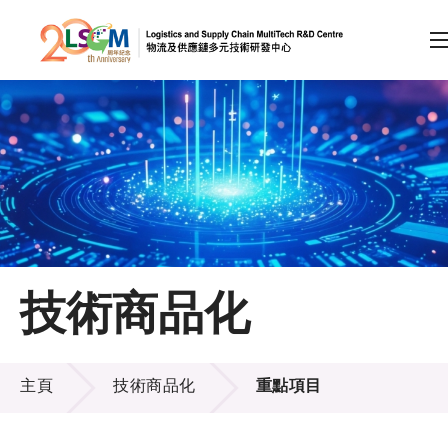
A
A
EN
繁
简
A
跳到內容（按回車鍵）
會員登入
主頁
技術商品化
關於LSCM
技術商品化
技術商品化
主頁
技術商品化
重點項目
服務