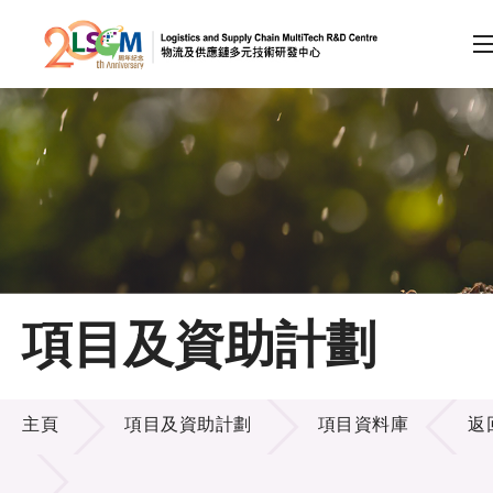
A
A
EN
繁
简
A
跳到內容（按回車鍵）
會員登入
主頁
項目及資助計劃
關於LSCM
項目及資助計劃
技術商品化
主頁
項目及資助計劃
項目資料庫
返
項目及資助計劃