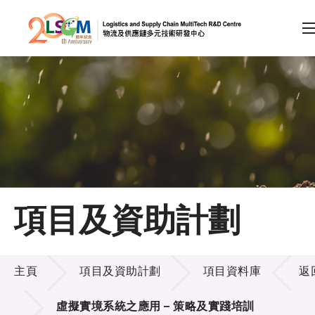
A
A
EN
繁
简
A
跳到內容（按回車鍵）
會員登入
主頁
項目及資助計劃
關於LSCM
項目及資助計劃
技術商品化
主頁
項目及資助計劃
項目資料庫
返
項目及資助計劃
虛擬實境系統之應用 – 策略及實踐培訓