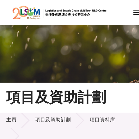
A
A
EN
繁
简
A
跳到內容（按回車鍵）
會員登入
主頁
項目及資助計劃
關於LSCM
項目及資助計劃
技術商品化
主頁
項目及資助計劃
項目資料庫
項目及資助計劃