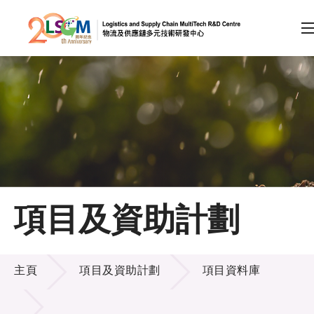
A
A
EN
繁
简
A
跳到內容（按回車鍵）
會員登入
主頁
項目及資助計劃
關於LSCM
項目及資助計劃
技術商品化
主頁
項目及資助計劃
項目資料庫
項目及資助計劃