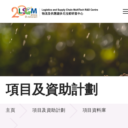
A
A
EN
繁
简
A
跳到內容（按回車鍵）
會員登入
主頁
項目及資助計劃
關於LSCM
項目及資助計劃
技術商品化
主頁
項目及資助計劃
項目資料庫
項目及資助計劃