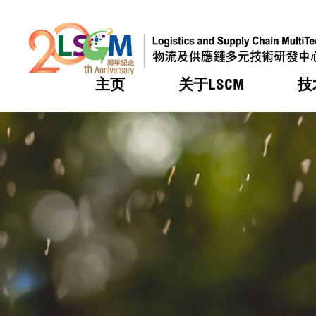
主页
关于LSCM
技
跳到内容（按回车键）
热门
热门
热门
热门
热门
机构简
服务
合作计
活动
会籍及
愿景及
LSCM 
可获授
研发重
登记会
奖项
奖项
奖项
奖项
奖项
服务范
业界活
LSCM 动向
LSCM 动向
LSCM 动向
LSCM 动向
LSCM 动向
应用于
资助计
会员列
组织架
奖项
资助计
重点项
会员登
组织架
新闻中
税务优
董事局
申请
研究顾
媒体报
评审
新闻稿
招标通
征求研
资讯中