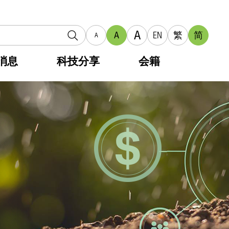
A
A
EN
繁
简
A
消息
科技分享
会籍