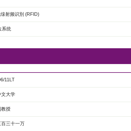
无缐射频识別 (RFID)
位系统
06/11LT
中文大学
利教授
三百三十一万