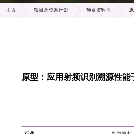
项目及资助计划
供应商
项目资
主页
项目及资助计划
项目资料库
原
多媒体
出版刊
就业机
项目伙
联络我
原型：应用射频识别溯源性能
行业
智慧城市