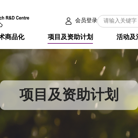
会员登录
术商品化
项目及资助计划
活动及
介
划
服务
使命
动向
权之技术
点
籍
畴
动
公共服务之创新技术
划
表
构
项目及资助计划
划
目
入
构
心
惠
问
导
告
发项目计划书
心