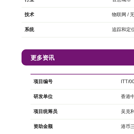
技术
物联网 / 
系统
追踪和定
更多资讯
项目编号
ITT/0
研发单位
香港
项目统筹员
吴克
资助金额
港币