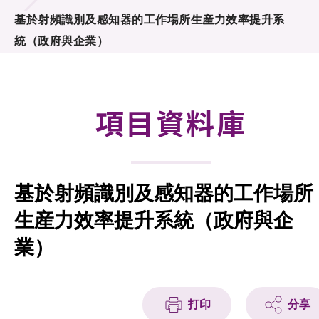
合作計劃
基於射頻識別及感知器的工作場所生産力效率提升系
統（政府與企業）
研發重點
資助計劃
項目資料庫
徵求研發項目計劃書
項目資料庫
基於射頻識別及感知器的工作場所
項目夥伴
生産力效率提升系統（政府與企
活動及消息
業）
科技分享
會籍
打印
分享