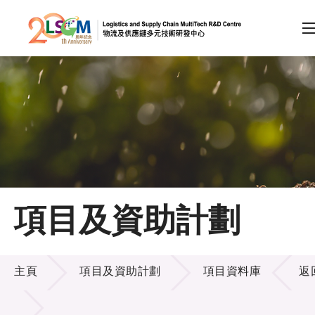
A
A
EN
繁
简
A
跳到內容（按回車鍵）
會員登入
主頁
項目及資助計劃
關於LSCM
項目及資助計劃
技術商品化
主頁
項目及資助計劃
項目資料庫
返
項目及資助計劃