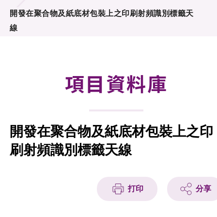
合作計劃
開發在聚合物及紙底材包裝上之印刷射頻識別標籤天
線
研發重點
資助計劃
項目資料庫
徵求研發項目計劃書
項目資料庫
開發在聚合物及紙底材包裝上之印
項目夥伴
刷射頻識別標籤天線
活動及消息
科技分享
打印
分享
會籍