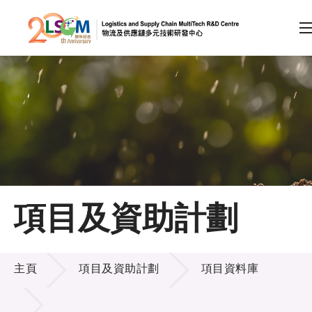
A
A
EN
繁
简
A
跳到內容（按回車鍵）
會員登入
主頁
項目及資助計劃
關於LSCM
項目及資助計劃
技術商品化
主頁
項目及資助計劃
項目資料庫
項目及資助計劃