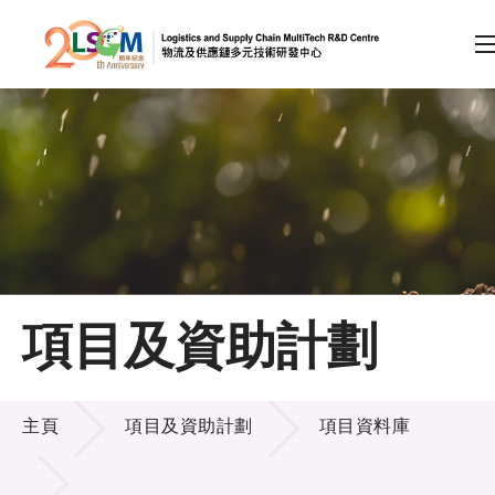
A
A
EN
繁
简
A
跳到內容（按回車鍵）
會員登入
主頁
項目及資助計劃
關於LSCM
項目及資助計劃
技術商品化
主頁
項目及資助計劃
項目資料庫
項目及資助計劃