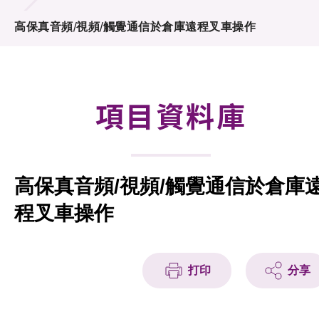
合作計劃
高保真音頻/視頻/觸覺通信於倉庫遠程叉車操作
研發重點
資助計劃
項目資料庫
徵求研發項目計劃書
項目資料庫
高保真音頻/視頻/觸覺通信於倉庫
項目夥伴
程叉車操作
活動及消息
科技分享
打印
分享
會籍