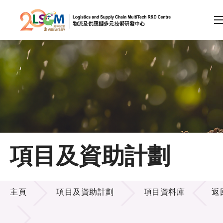
A
A
EN
繁
简
A
跳到內容（按回車鍵）
會員登入
主頁
項目及資助計劃
關於LSCM
項目及資助計劃
技術商品化
主頁
項目及資助計劃
項目資料庫
返
項目及資助計劃