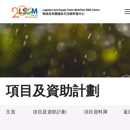
A
A
EN
繁
简
A
跳到內容（按回車鍵）
會員登入
主頁
項目及資助計劃
關於LSCM
項目及資助計劃
技術商品化
主頁
項目及資助計劃
項目資料庫
返
項目及資助計劃