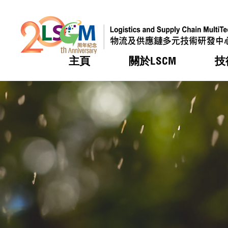
主頁
關於LSCM
技
跳到內容（按回車鍵）
熱門
熱門
熱門
熱門
熱門
機構簡
服務
合作計
活動
會籍及
願景及
LSCM 
可獲授
研發重
登記會
獎項
獎項
獎項
獎項
獎項
服務範
業界活
LSCM 動向
LSCM 動向
LSCM 動向
LSCM 動向
LSCM 動向
應用於
資助計
會員列
組織架
獎項
資助計
重點項
會員登
組織架
新聞中
稅務優
董事局
申請
研究顧
媒體報
評審
新聞稿
招標通
徵求研
資訊中