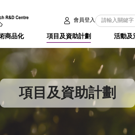
會員登入
術商品化
項目及資助計劃
活動及
介
劃
服務
使命
動向
權之技術
點
籍
疇
動
公共服務之創新技術
劃
表
構
項目及資助計劃
劃
目
入
構
心
惠
問
導
告
發項目計劃書
心