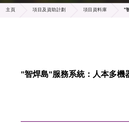
項目及資助計劃
供應商
項目資
主頁
項目及資助計劃
項目資料庫
"
多媒體
出版刊
就業機
項目夥
聯絡我
"智焊島"服務系統：人本多機