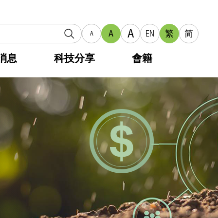
A
A
EN
繁
简
A
消息
科技分享
會籍