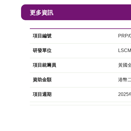
更多資訊
項目編號
PRP/0
研發單位
LSC
項目統籌員
黃國
資助金額
港幣
項目週期
2025