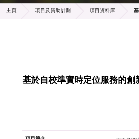
項目及資助計劃
供應商
項目資
主頁
項目及資助計劃
項目資料庫
基
多媒體
出版刊
就業機
項目夥
聯絡我
基於自校準實時定位服務的創
項目簡介