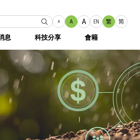
A
A
EN
繁
简
A
消息
科技分享
會籍