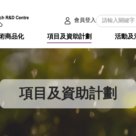
會員登入
術商品化
項目及資助計劃
活動及
介
劃
服務
使命
動向
權之技術
點
籍
疇
動
公共服務之創新技術
劃
表
構
項目及資助計劃
劃
目
入
構
心
惠
問
導
告
發項目計劃書
心