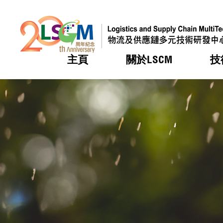
主頁
關於LSCM
技
跳到內容（按回車鍵）
熱門
熱門
熱門
熱門
熱門
機構簡
服務
合作計
活動
會籍及
願景及
LSCM 
可獲授
研發重
登記會
獎項
獎項
獎項
獎項
獎項
服務範
業界活
LSCM 動向
LSCM 動向
LSCM 動向
LSCM 動向
LSCM 動向
應用於
資助計
會員列
組織架
獎項
資助計
重點項
會員登
組織架
新聞中
稅務優
董事局
申請
研究顧
媒體報
評審
新聞稿
招標通
徵求研
資訊中