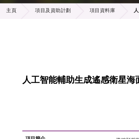
項目及資助計劃
供應商
項目資
主頁
項目及資助計劃
項目資料庫
人
多媒體
出版刊
就業機
項目夥
聯絡我
人工智能輔助生成遙感衛星海
項目簡介