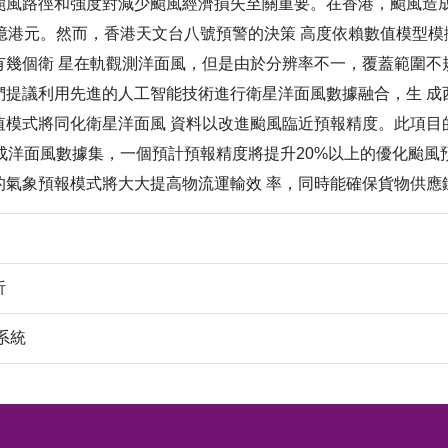
颱風路徑和強度對減少颱風經濟損失至關重要。在香港，颱風造成
7億港元。然而，香港天文台八號預警的決策 高度依賴數值模型
有幾個衛 星在軌觀測洋面風，但是由於分辨率不一，覆蓋範圍不
們提議利用先進的人工智能技術進行衛星洋面風數據融合，生 成
值模式將同化衛星洋面風 資料以改進颱風臨近預報精度。此項目的
的集成洋面風數據集，一個預計預報精度將提升20%以上的優化颱
的氣象預報模式將大大提高物流運輸效 率，同時能確保貨物供應
析
系統