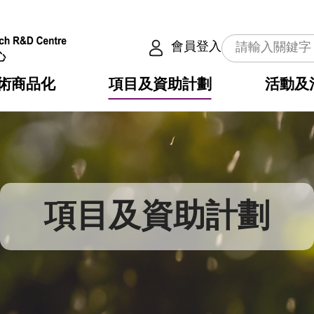
會員登入
術商品化
項目及資助計劃
活動及
介
劃
服務
使命
動向
權之技術
點
籍
疇
動
公共服務之創新技術
劃
表
構
項目及資助計劃
劃
目
入
構
心
惠
問
導
告
發項目計劃書
心