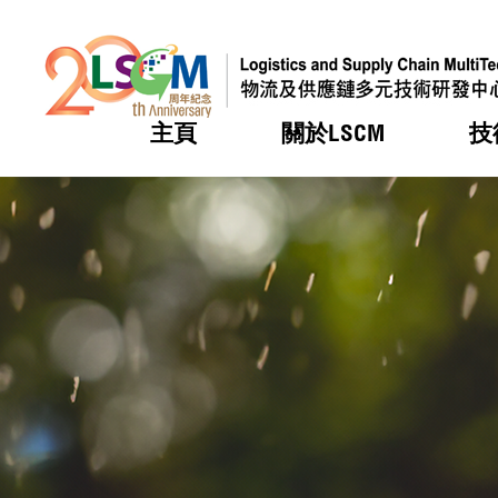
主頁
關於LSCM
技
跳到內容（按回車鍵）
熱門
熱門
熱門
熱門
熱門
機構簡
服務
合作計
活動
會籍及
願景及
LSCM 
可獲授
研發重
登記會
獎項
獎項
獎項
獎項
獎項
服務範
業界活
LSCM 動向
LSCM 動向
LSCM 動向
LSCM 動向
LSCM 動向
應用於
資助計
會員列
組織架
獎項
資助計
重點項
會員登
組織架
新聞中
稅務優
董事局
申請
研究顧
媒體報
評審
新聞稿
招標通
徵求研
資訊中