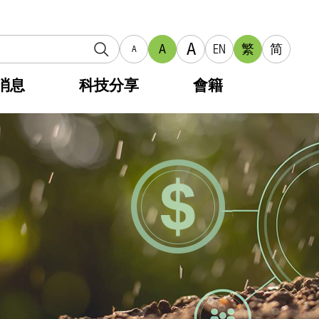
A
A
EN
繁
简
A
消息
科技分享
會籍