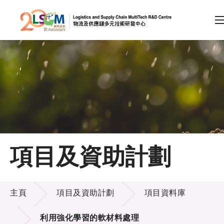
A
A
EN
繁
简
A
跳到內容（按回車鍵）
會員登入
主頁
項目及資助計劃
關於LSCM
項目及資助計劃
技術商品化
主頁
項目及資助計劃
項目資料庫
項目及資助計劃
利用強化學習的軟材料處理