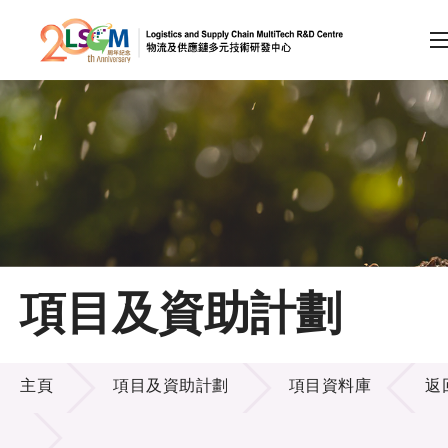
A
A
EN
繁
简
A
跳到內容（按回車鍵）
會員登入
主頁
項目及資助計劃
關於LSCM
項目及資助計劃
技術商品化
主頁
項目及資助計劃
項目資料庫
返
項目及資助計劃