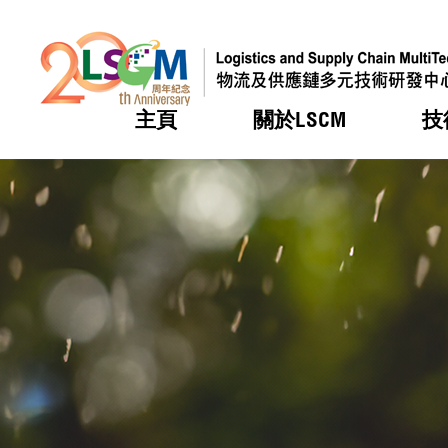
主頁
關於LSCM
技
跳到內容（按回車鍵）
熱門
熱門
熱門
熱門
熱門
機構簡
服務
合作計
活動
會籍及
願景及
LSCM 
可獲授
研發重
登記會
獎項
獎項
獎項
獎項
獎項
服務範
業界活
LSCM 動向
LSCM 動向
LSCM 動向
LSCM 動向
LSCM 動向
應用於
資助計
會員列
組織架
獎項
資助計
重點項
會員登
組織架
新聞中
稅務優
董事局
申請
研究顧
媒體報
評審
新聞稿
招標通
徵求研
資訊中