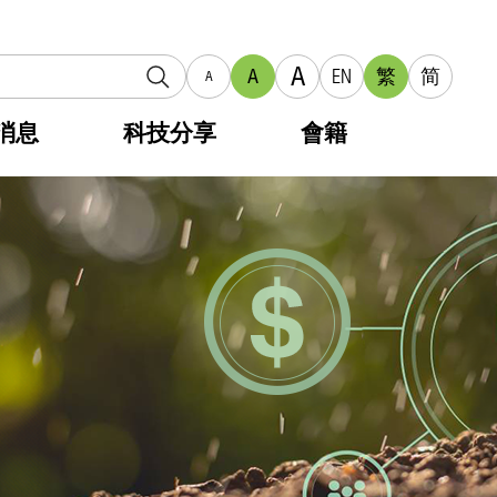
A
A
EN
繁
简
A
消息
科技分享
會籍