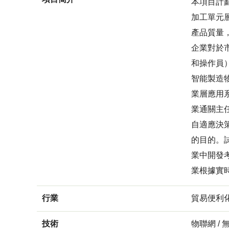
本項目計
加工單元
產品質量
企業對於
和操作員
智能製造
業層應用
業通關主
自適應決
的目的。
業中開發
業根據實
行業
貿易便利
技術
物聯網 / 