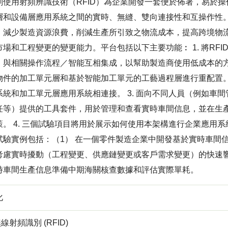
劃使用射頻辨識技術（RFID）為企業開發一套便於佈署，易於
層和設備層應用系統之間的實時、無縫、雙向連接性和互操作性
，減少製造資源浪費，削減生產所引致之物流成本，提高跨境物
市場和工程變更的變更能力。平台包括以下主要功能︰ 1. 將RF
）與相關操作流程／智能互相集成，以幫助製造商使用低成本的方式獲
物件的加工單元層和基於智能加工單元的工藝過程層進行重配置
系統和加工單元層應用系統相連接。 3. 面向不同人員（例如車
任等）提供的工具套件，用於管理和查看實時車間信息，並在生
策。 4. 三個試驗項目將用於展示如何使用本架構進行企業應用
試驗實例包括：（1） 在一個零件製造企業中開發基於實時車間信
考慮實時擾動（工程變更、供應鏈變更或客戶需求變更）的快速響
時車間生產信息準備中期海關核查數據和評估實際單耗。
化
無線射頻識別 (RFID)