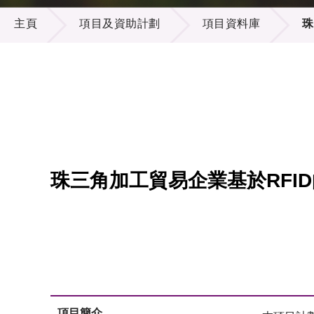
項目及資助計劃
供應商
項目資
主頁
項目及資助計劃
項目資料庫
珠
多媒體
出版刊
就業機
項目夥
聯絡我
珠三角加工貿易企業基於RFI
項目簡介