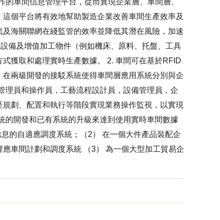
操作的車間信息管理平台，從而實現企業層、車間層、
。這個平台將有效地幫助製造企業改善車間生產效率及
流及海關聯網在綫監管的效率並降低其潛在風險，加速
ID設備及增值加工物件（例如機床、原料、托盤、工具
取和處理實時生產數據。 2. 車間可在基於RFID
。在兩級開發的接駁系統使得車間層應用系統分別與企
間管理員和操作員，工藝流程設計員，設備管理員，企
產規劃、配置和執行等階段實現業務操作監視，以實現
系統的開發和已有系統的升級來達到使用實時車間數據
息的自適應調度系統；（2） 在一個大件產品裝配企
應車間計劃和調度系統 （3） 為一個大型加工貿易企