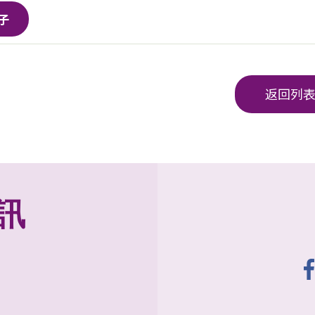
子
返回列
訊