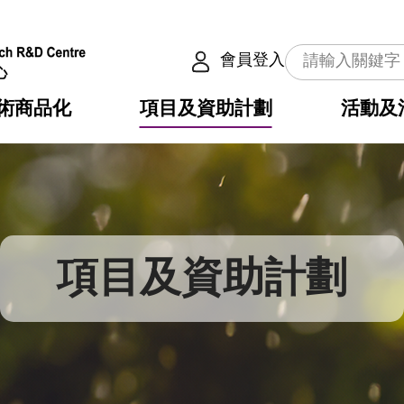
會員登入
術商品化
項目及資助計劃
活動及
介
劃
服務
使命
動向
權之技術
點
籍
疇
動
公共服務之創新技術
劃
表
構
項目及資助計劃
劃
目
入
構
心
惠
問
導
告
發項目計劃書
心