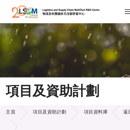
A
A
EN
繁
简
A
跳到內容（按回車鍵）
會員登入
主頁
項目及資助計劃
關於LSCM
項目及資助計劃
技術商品化
主頁
項目及資助計劃
項目資料庫
返
項目及資助計劃