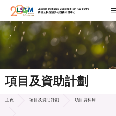
A
A
EN
繁
简
A
跳到內容（按回車鍵）
會員登入
主頁
項目及資助計劃
關於LSCM
項目及資助計劃
技術商品化
主頁
項目及資助計劃
項目資料庫
項目及資助計劃