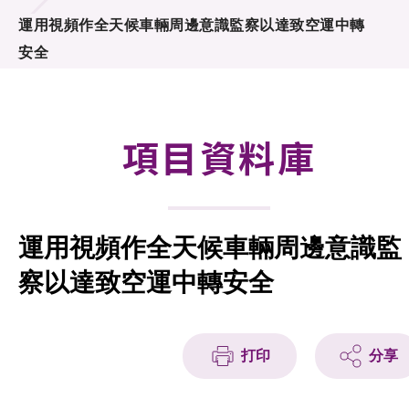
合作計劃
運用視頻作全天候車輛周邊意識監察以達致空運中轉
安全
研發重點
資助計劃
項目資料庫
徵求研發項目計劃書
項目資料庫
運用視頻作全天候車輛周邊意識監
項目夥伴
察以達致空運中轉安全
活動及消息
科技分享
打印
分享
會籍