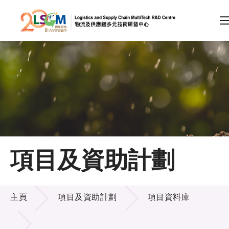
A
A
EN
繁
简
A
跳到內容（按回車鍵）
會員登入
主頁
項目及資助計劃
關於LSCM
項目及資助計劃
技術商品化
主頁
項目及資助計劃
項目資料庫
項目及資助計劃