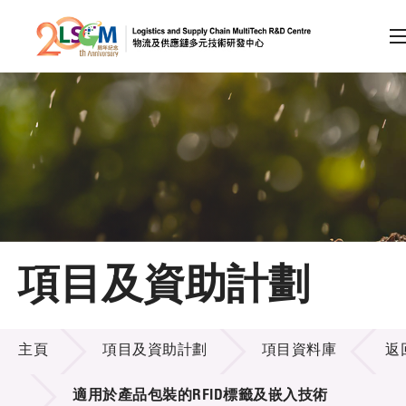
A
A
EN
繁
简
A
跳到內容（按回車鍵）
會員登入
主頁
項目及資助計劃
關於LSCM
項目及資助計劃
技術商品化
主頁
項目及資助計劃
項目資料庫
返
項目及資助計劃
適用於產品包裝的RFID標籤及嵌入技術