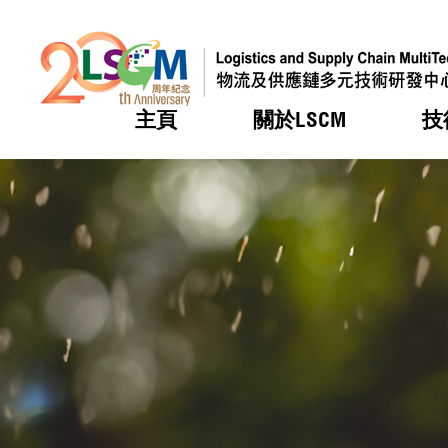
主頁
關於LSCM
技
跳到內容（按回車鍵）
熱門
熱門
熱門
熱門
熱門
機構簡
服務
合作計
活動
會籍及
願景及
LSCM 
可獲授
研發重
登記會
獎項
獎項
獎項
獎項
獎項
服務範
業界活
LSCM 動向
LSCM 動向
LSCM 動向
LSCM 動向
LSCM 動向
應用於
資助計
會員列
組織架
獎項
資助計
重點項
會員登
組織架
新聞中
稅務優
董事局
申請
研究顧
媒體報
評審
新聞稿
招標通
徵求研
資訊中