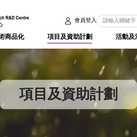
會員登入
術商品化
項目及資助計劃
活動及
介
劃
服務
使命
動向
權之技術
點
籍
疇
動
公共服務之創新技術
劃
表
構
項目及資助計劃
劃
目
入
構
心
惠
問
導
告
發項目計劃書
心