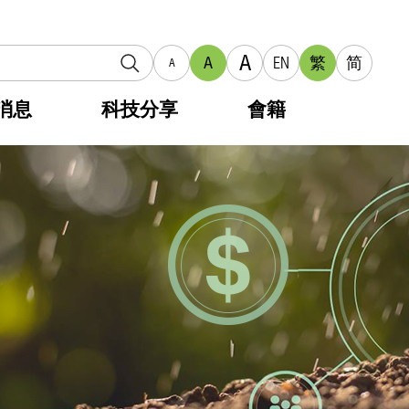
A
A
EN
繁
简
A
消息
科技分享
會籍