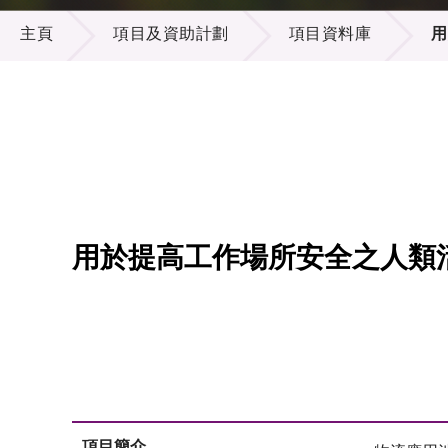
項目及資助計劃
供應商
項目資
主頁
項目及資助計劃
項目資料庫
用
多媒體
出版刊
就業機
項目夥
聯絡我
用於提高工作場所安全之人類
項目簡介