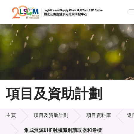
A
A
EN
繁
简
A
跳到內容（按回車鍵）
會員登入
主頁
項目及資助計劃
關於LSCM
項目及資助計劃
技術商品化
主頁
項目及資助計劃
項目資料庫
返
項目及資助計劃
集成無源UHF射頻識別讀取器和卷標