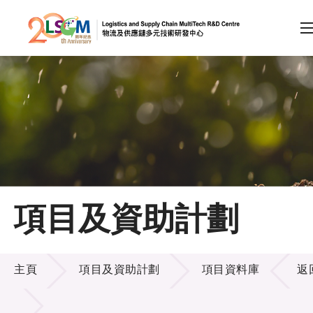
A
A
EN
繁
简
A
跳到內容（按回車鍵）
會員登入
主頁
項目及資助計劃
關於LSCM
項目及資助計劃
技術商品化
主頁
項目及資助計劃
項目資料庫
返
項目及資助計劃