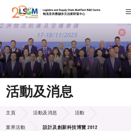
A
A
EN
繁
简
A
跳到內容（按回車鍵）
會員登入
主頁
活動及消息
關於LSCM
活動及消息
技術商品化
主頁
活動及消息
活動
項目及資助計劃
業界活動
設計及創新科技博覽 2012