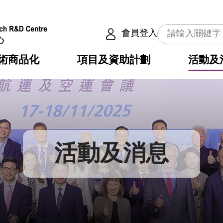
會員登入
術商品化
項目及資助計劃
活動及
介
劃
服務
使命
動向
權之技術
點
籍
疇
動
公共服務之創新技術
劃
表
構
活動及消息
劃
目
入
構
心
惠
問
導
告
發項目計劃書
心