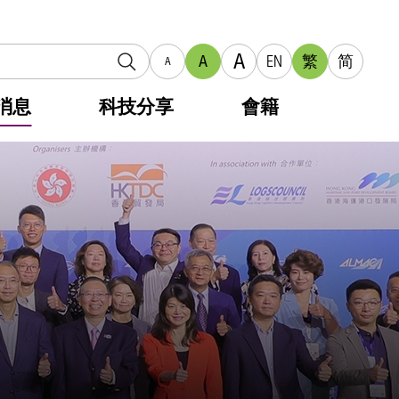
A
A
EN
繁
简
A
消息
科技分享
會籍