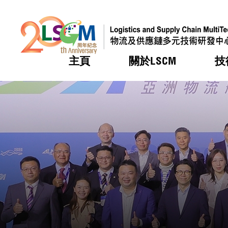
主頁
關於LSCM
技
跳到內容（按回車鍵）
熱門
熱門
熱門
熱門
熱門
機構簡
服務
合作計
活動
會籍及
願景及
LSCM 
可獲授
研發重
登記會
獎項
獎項
獎項
獎項
獎項
服務範
業界活
LSCM 動向
LSCM 動向
LSCM 動向
LSCM 動向
LSCM 動向
應用於
資助計
會員列
組織架
獎項
資助計
重點項
會員登
組織架
新聞中
稅務優
董事局
申請
研究顧
媒體報
評審
新聞稿
招標通
徵求研
資訊中