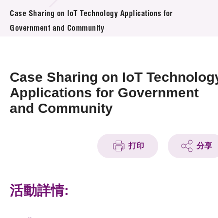
活動及消息
Case Sharing on IoT Technology Applications for
Government and Community
活動
獎項
Case Sharing on IoT Technolog
新聞中心
Applications for Government
and Community
資訊中心
科技分享
打印
分享
會籍
活動詳情: