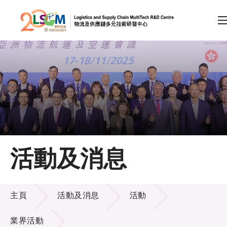
A
A
EN
繁
简
A
跳到內容（按回車鍵）
會員登入
主頁
活動及消息
關於LSCM
活動及消息
技術商品化
主頁
活動及消息
活動
項目及資助計劃
業界活動