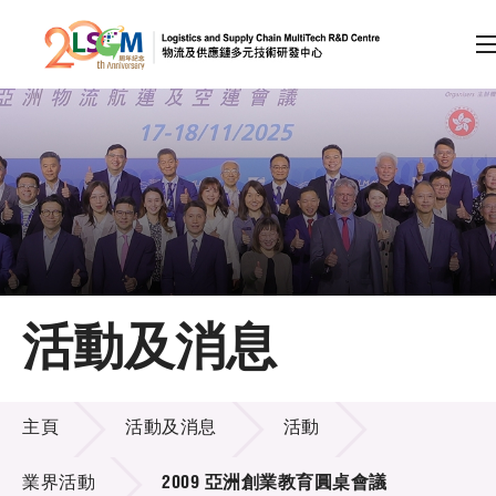
A
A
EN
繁
简
A
跳到內容（按回車鍵）
會員登入
主頁
活動及消息
關於LSCM
活動及消息
技術商品化
主頁
活動及消息
活動
項目及資助計劃
業界活動
2009 亞洲創業教育圓桌會議