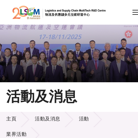
A
A
EN
繁
简
A
跳到內容（按回車鍵）
會員登入
主頁
活動及消息
關於LSCM
活動及消息
技術商品化
主頁
活動及消息
活動
項目及資助計劃
業界活動