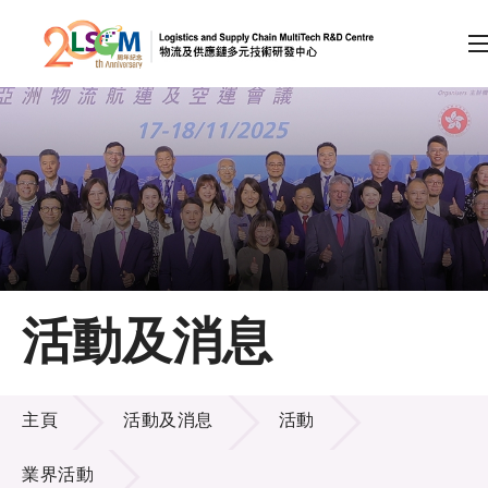
A
A
EN
繁
简
A
跳到內容（按回車鍵）
會員登入
主頁
活動及消息
關於LSCM
活動及消息
技術商品化
主頁
活動及消息
活動
項目及資助計劃
業界活動