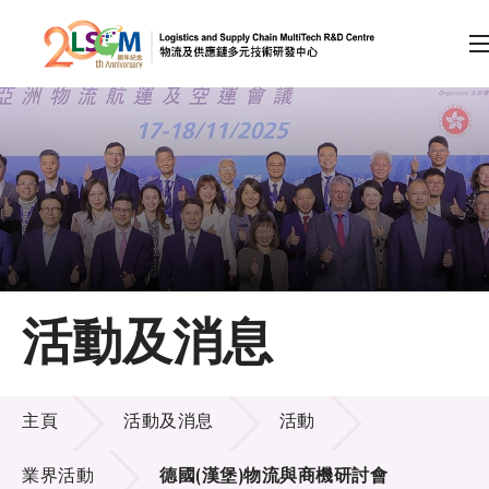
A
A
EN
繁
简
A
跳到內容（按回車鍵）
會員登入
主頁
活動及消息
關於LSCM
活動及消息
技術商品化
主頁
活動及消息
活動
項目及資助計劃
業界活動
德國(漢堡)物流與商機研討會