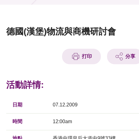
活動及消息
活動
德國(漢堡)物流與商機研討會
獎項
新聞中心
打印
分享
資訊中心
科技分享
活動詳情:
會籍
日期
07.12.2009
時間
12:00am
地點
香港中環皇后大道中9號33樓