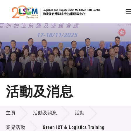
A
A
EN
繁
简
A
跳到內容（按回車鍵）
會員登入
主頁
活動及消息
關於LSCM
活動及消息
技術商品化
主頁
活動及消息
活動
項目及資助計劃
業界活動
Green ICT & Logistics Training