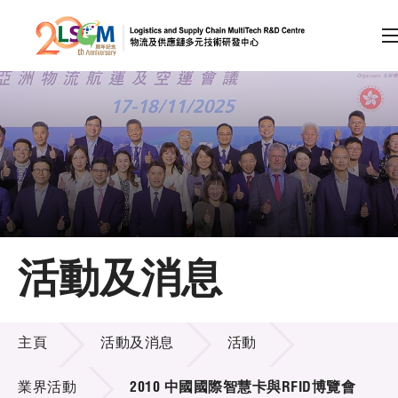
A
A
EN
繁
简
A
跳到內容（按回車鍵）
會員登入
主頁
活動及消息
關於LSCM
活動及消息
技術商品化
主頁
活動及消息
活動
項目及資助計劃
業界活動
2010 中國國際智慧卡與RFID博覽會